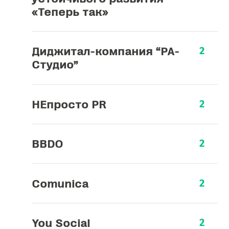
«Теперь так»
Диджитал-компания “РА-
2
Студио”
НЕпросто PR
2
BBDO
2
Comunica
2
You Social
2