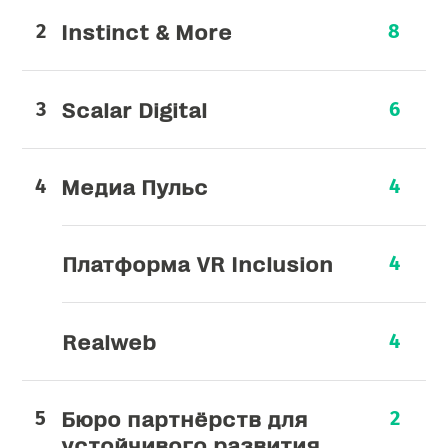
Instinct & More
8
Scalar Digital
6
Медиа Пульс
4
Платформа VR Inclusion
4
Realweb
4
Бюро партнёрств для
2
устойчивого развития